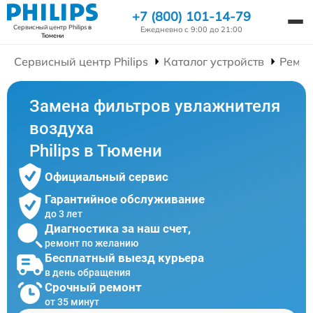
+7 (800) 101-14-79
Сервисный центр Philips
в
Ежедневно с 9:00 до 21:00
Тюмени
Сервисный центр Philips
Каталог устройств
Ремон
Замена фильтров увлажнителя
воздуха
Philips в Тюмени
Официальный сервис
Гарантийное обслуживание
до 3 лет
Диагностика за наш счет,
ремонт по желанию
Бесплатный выезд курьера
в день обращения
Срочный ремонт
от 35 минут