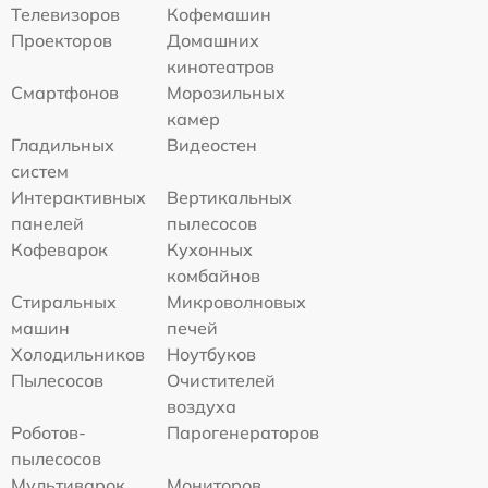
Телевизоров
Кофемашин
Проекторов
Домашних
кинотеатров
Смартфонов
Морозильных
камер
Гладильных
Видеостен
систем
Интерактивных
Вертикальных
панелей
пылесосов
Кофеварок
Кухонных
комбайнов
Стиральных
Микроволновых
машин
печей
Холодильников
Ноутбуков
Пылесосов
Очистителей
воздуха
Роботов-
Парогенераторов
пылесосов
Мультиварок
Мониторов