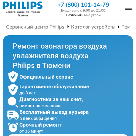
+7 (800) 101-14-79
Ежедневно с 9:00 до 21:00
Сервисный центр Philips
в
Позвонить
мне утром
Тюмени
Сервисный центр Philips
Каталог устройств
Ремон
Ремонт озонатора воздуха
увлажнителя воздуха
Philips в Тюмени
Официальный сервис
Гарантийное обслуживание
до 3 лет
Диагностика за наш счет,
ремонт по желанию
Бесплатный выезд курьера
в день обращения
Срочный ремонт
от 35 минут