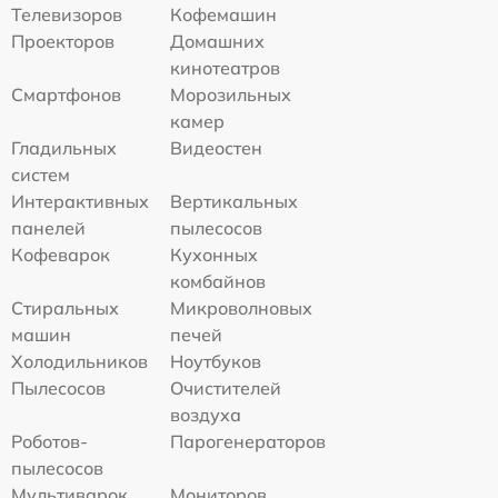
Телевизоров
Кофемашин
Проекторов
Домашних
кинотеатров
Смартфонов
Морозильных
камер
Гладильных
Видеостен
систем
Интерактивных
Вертикальных
панелей
пылесосов
Кофеварок
Кухонных
комбайнов
Стиральных
Микроволновых
машин
печей
Холодильников
Ноутбуков
Пылесосов
Очистителей
воздуха
Роботов-
Парогенераторов
пылесосов
Мультиварок
Мониторов