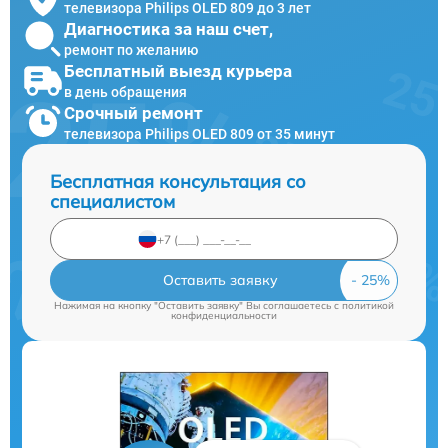
телевизора Philips OLED 809 до 3 лет
Диагностика за наш счет,
ремонт по желанию
Бесплатный выезд курьера
в день обращения
Срочный ремонт
телевизора Philips OLED 809 от 35 минут
Бесплатная консультация со
специалистом
Оставить заявку
Нажимая на кнопку "Оставить заявку" Вы соглашаетесь c
политикой
конфиденциальности