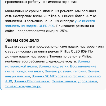
проведенных работ у нас имеется гарантия.
Минимальные сроки выполнения ремонта. Мы большая
сеть мастерских техники Philips. Мы имеем более 20 тыс.
запчастей. И возможно на наших складах
уже имеется
запчасть на модель OLED 809
. При заказе ремонта на
сайте - предоставляется скидка -25%.
Знаем свое дело
Будьте уверены в профессионализме наших мастеров - они
с уверенностью выполнят ремонт Philips OLED 809. По
данным наших мастеров в Тюмени по ремонту Philips,
наиболее востребованы следующие услуги:
Замена
материнской платы
,
Замена подсветки
,
Восстановление
после попадания влаги
,
Замена разъема питания
,
Замена
шнура питания
,
Замена SCART-разъема
,
Замена разъема
AUX
,
Замена ИК-приемника
,
Замена кнопок управления
,
Замена конденсатора
.