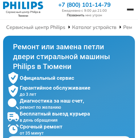
+7 (800) 101-14-79
Ежедневно с 9:00 до 21:00
Сервисный центр Philips
в
Позвонить
мне утром
Тюмени
Сервисный центр Philips
Каталог устройств
Ремон
Ремонт или замена петли
двери стиральной машины
Philips в Тюмени
Официальный сервис
Гарантийное обслуживание
до 3 лет
Диагностика за наш счет,
ремонт по желанию
Бесплатный выезд курьера
в день обращения
Срочный ремонт
от 35 минут