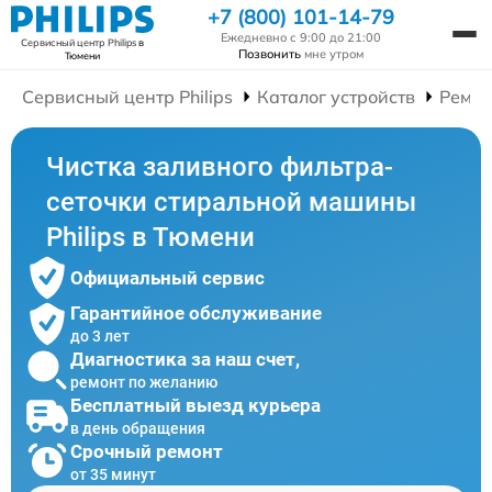
+7 (800) 101-14-79
Ежедневно с 9:00 до 21:00
Сервисный центр Philips
в
Позвонить
мне утром
Тюмени
Сервисный центр Philips
Каталог устройств
Ремон
Чистка заливного фильтра-
сеточки стиральной машины
Philips в Тюмени
Официальный сервис
Гарантийное обслуживание
до 3 лет
Диагностика за наш счет,
ремонт по желанию
Бесплатный выезд курьера
в день обращения
Срочный ремонт
от 35 минут