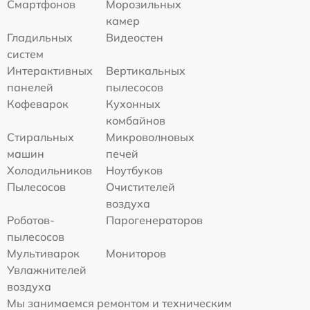
Смартфонов
Морозильных
камер
Гладильных
Видеостен
систем
Интерактивных
Вертикальных
панелей
пылесосов
Кофеварок
Кухонных
комбайнов
Стиральных
Микроволновых
машин
печей
Холодильников
Ноутбуков
Пылесосов
Очистителей
воздуха
Роботов-
Парогенераторов
пылесосов
Мультиварок
Мониторов
Увлажнителей
воздуха
Мы занимаемся ремонтом и техническим