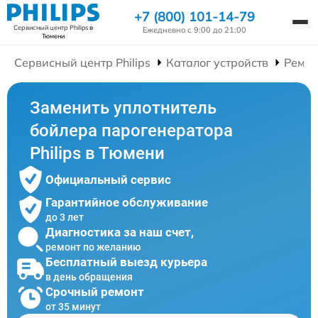
+7 (800) 101-14-79
Сервисный центр Philips
в
Ежедневно с 9:00 до 21:00
Тюмени
Сервисный центр Philips
Каталог устройств
Ремон
Заменить уплотнитель
бойлера парогенератора
Philips в Тюмени
Официальный сервис
Гарантийное обслуживание
до 3 лет
Диагностика за наш счет,
ремонт по желанию
Бесплатный выезд курьера
в день обращения
Срочный ремонт
от 35 минут