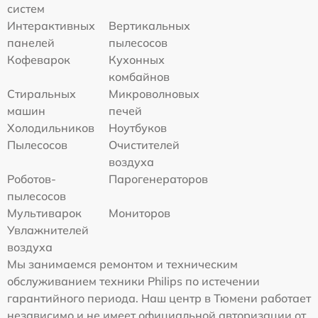
систем
Интерактивных
Вертикальных
панелей
пылесосов
Кофеварок
Кухонных
комбайнов
Стиральных
Микроволновых
машин
печей
Холодильников
Ноутбуков
Пылесосов
Очистителей
воздуха
Роботов-
Парогенераторов
пылесосов
Мультиварок
Мониторов
Увлажнителей
воздуха
Мы занимаемся ремонтом и техническим
обслуживанием техники Philips по истечении
гарантийного периода. Наш центр в Тюмени работает
независимо и не имеет официальной авторизации от