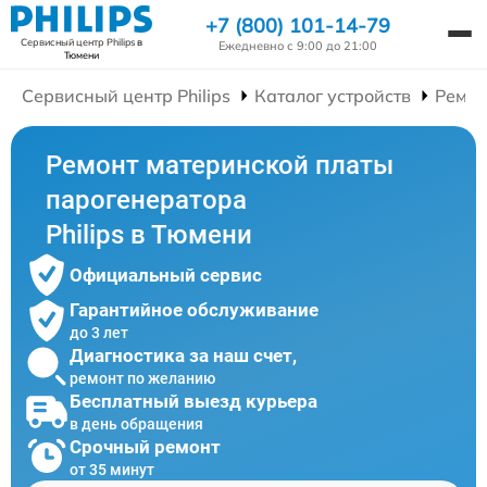
+7 (800) 101-14-79
Сервисный центр Philips
в
Ежедневно с 9:00 до 21:00
Тюмени
Сервисный центр Philips
Каталог устройств
Ремон
Ремонт материнской платы
парогенератора
Philips в Тюмени
Официальный сервис
Гарантийное обслуживание
до 3 лет
Диагностика за наш счет,
ремонт по желанию
Бесплатный выезд курьера
в день обращения
Срочный ремонт
от 35 минут