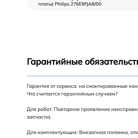
платы) Philips 276E8FJAB/00
Ремонт цепи питания Philips 276E8FJAB/00
Прошивка блока управления Philips
276E8FJAB/00
Замена лампы подсветки Philips
276E8FJAB/00
Гарантийные обязательст
Ремонт блока управления Philips
276E8FJAB/00
Гарантия от сервиса: на смонтированные ко
Замена блока питания Philips 276E8FJAB/00
Что считается гарантийным случаем?
Замена электронных компонентов Philips
276E8FJAB/00
Для работ: Повторное проявление неисправн
запчасти).
Для комплектующих: Внезапная поломка, отк