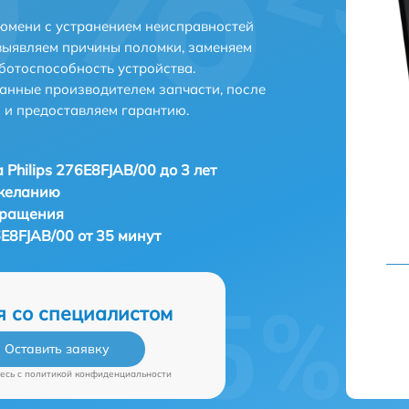
Тюмени с устранением неисправностей
выявляем причины поломки, заменяем
ботоспособность устройства.
анные производителем запчасти, после
 и предоставляем гарантию.
 Philips 276E8FJAB/00 до 3 лет
 желанию
бращения
6E8FJAB/00 от 35 минут
я со специалистом
Оставить заявку
есь c
политикой конфиденциальности