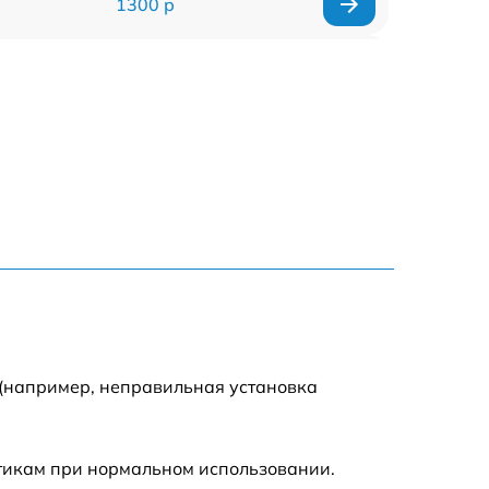
1300 р
1800 р
700 р
1400 р
700 р
1500 р
1900 р
 (например, неправильная установка
стикам при нормальном использовании.