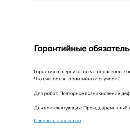
Ремонт цепи питания Philips 272V8A
Прошивка блока управления Philips 272V8
Замена лампы подсветки Philips 272V8A
Гарантийные обязатель
Ремонт блока управления Philips 272V8A
Гарантия от сервиса: на установленные н
Замена блока питания Philips 272V8A
Что считается гарантийным случаем?
Замена электронных компонентов Philips
272V8A
Для работ: Повторное возникновение деф
Для комплектующих: Преждевременный вы
Показать полностью