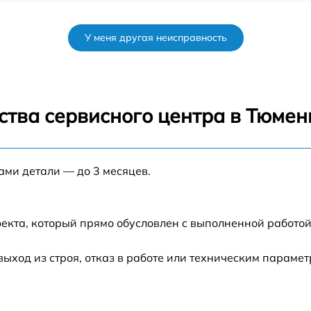
от 60 мин
У меня другая неисправность
A
от 60 мин
от 60 мин
ства сервисного центра в Тюмен
от 60 мин
ами детали — до 3 месяцев.
от 60 мин
от 60 мин
екта, который прямо обусловлен с выполненной работой
ход из строя, отказ в работе или техническим параме