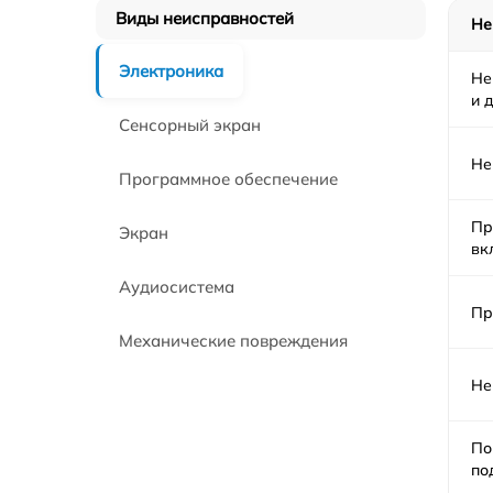
Виды неисправностей
Не
Электроника
Не
и д
Сенсорный экран
Не
Программное обеспечение
Пр
Экран
вк
Аудиосистема
Пр
Механические повреждения
Не
По
по