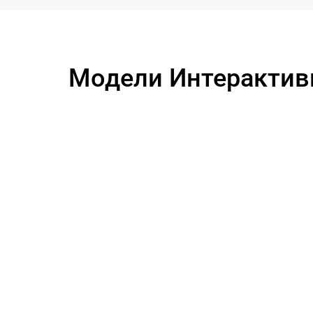
панели Philips
Устранение ошибок интерактивной панели
Philips
Модели Интерактивн