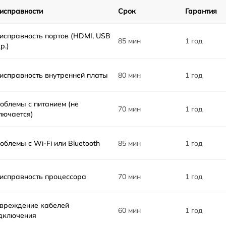
исправности
Срок
Гарантия
исправность портов (HDMI, USB
85 мин
1 год
р.)
исправность внутренней платы
80 мин
1 год
облемы с питанием (не
70 мин
1 год
лючается)
облемы с Wi-Fi или Bluetooth
85 мин
1 год
исправность процессора
70 мин
1 год
вреждение кабелей
60 мин
1 год
дключения