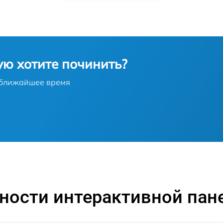
ую хотите починить?
в ближайшее время
ости интерактивной панел