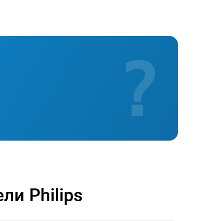
?
и Philips