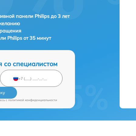
ивной панели Philips до 3 лет
 желанию
бращения
и Philips от 35 минут
я со специалистом
вку
есь c
политикой конфиденциальности