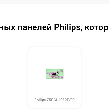
от 60 мин
от 60 мин
ых панелей Philips, кот
Philips 75BDL4052E/00