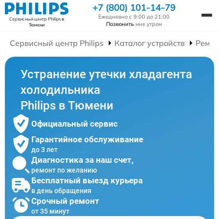
+7 (800) 101-14-79
Ежедневно с 9:00 до 21:00
Сервисный центр Philips
в
Позвонить
мне утром
Тюмени
Сервисный центр Philips
Каталог устройств
Ремон
Устранение утечки хладагента
холодильника
Philips в Тюмени
Официальный сервис
Гарантийное обслуживание
до 3 лет
Диагностика за наш счет,
ремонт по желанию
Бесплатный выезд курьера
в день обращения
Срочный ремонт
от 35 минут